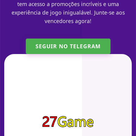
tem acesso a promoções incríveis e uma
experiência de jogo inigualável. Junte-se aos
vencedores agora!
SEGUIR NO TELEGRAM