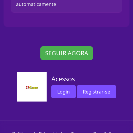
automaticamente
SEGUIR AGORA
Acessos
Login
Registrar-se