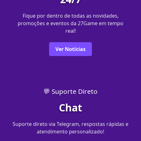
Fique por dentro de todas as novidades,
promoções e eventos da 27Game em tempo
real!
Ver Notícias
💬 Suporte Direto
Chat
Suporte direto via Telegram, respostas rápidas e
atendimento personalizado!