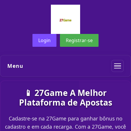
Login
Registrar-se
Menu
📱 27Game A Melhor
Plataforma de Apostas
Cadastre-se na 27Game para ganhar bônus no
cadastro e em cada recarga. Com a 27Game, você