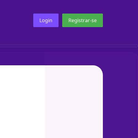
Login
Registrar-se