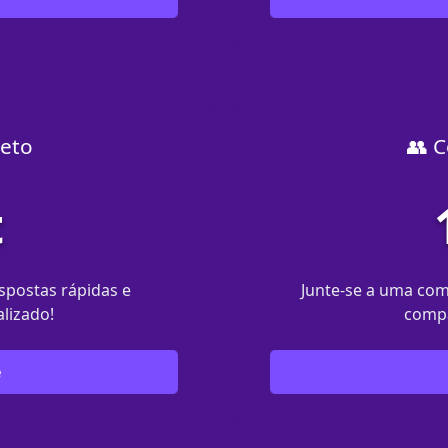
reto
👥 
t
espostas rápidas e
Junte-se a uma com
lizado!
compa
e