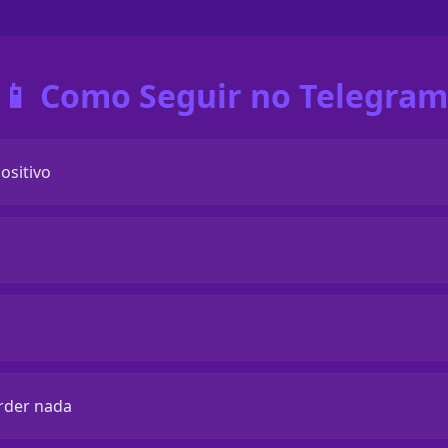
📱 Como Seguir no Telegram
ositivo
erder nada