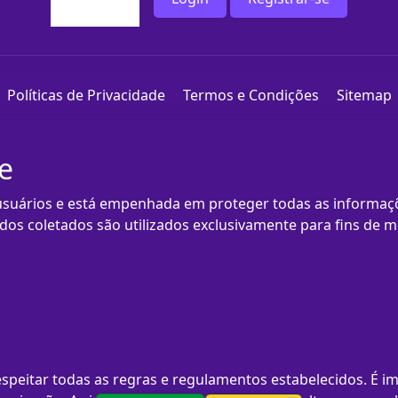
Políticas de Privacidade
Termos e Condições
Sitemap
de
 usuários e está empenhada em proteger todas as informaç
os coletados são utilizados exclusivamente para fins de m
peitar todas as regras e regulamentos estabelecidos. É im