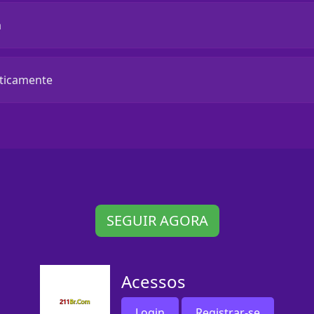
a
aticamente
SEGUIR AGORA
Acessos
Login
Registrar-se