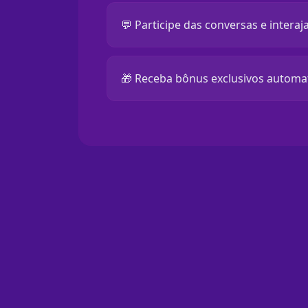
💬 Participe das conversas e interaj
🎁 Receba bônus exclusivos autom