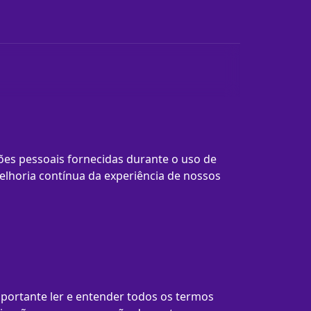
ões pessoais fornecidas durante o uso de
elhoria contínua da experiência de nossos
portante ler e entender todos os termos