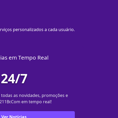
rviços personalizados a cada usuário.
cias em Tempo Real
24/7
e todas as novidades, promoções e
 211Br.Com em tempo real!
Ver Notícias