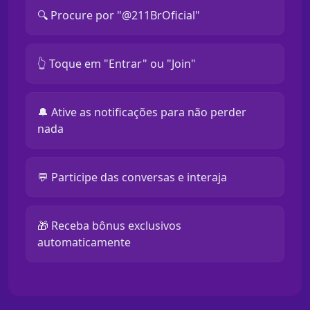
🔍 Procure por "@211BrOficial"
👆 Toque em "Entrar" ou "Join"
🔔 Ative as notificações para não perder
nada
💬 Participe das conversas e interaja
🎁 Receba bônus exclusivos
automaticamente