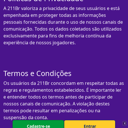
A 211Br valoriza a privacidade de seus usuários e está
empenhada em proteger todas as informações
pessoais fornecidas durante o uso de nossos canais de
comunicação. Todos os dados coletados são utilizados
exclusivamente para fins de melhoria contínua da
experiência de nossos jogadores.
Termos e Condições
Os usuários da 211Br concordam em respeitar todas as
regras e regulamentos estabelecidos. É importante ler
e entender todos os termos antes de participar de
nossos canais de comunicação. A violação destes
termos pode resultar em penalizações ou na
suspensão da conta.
X
Cadastre-se
Entrar