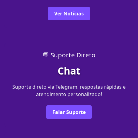
Ver Notícias
💬 Suporte Direto
Chat
Suporte direto via Telegram, respostas rápidas e
atendimento personalizado!
Falar Suporte