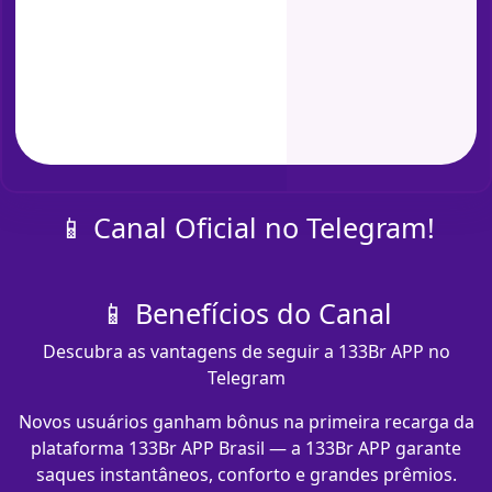
📱 Canal Oficial no Telegram!
📱 Benefícios do Canal
Descubra as vantagens de seguir a 133Br APP no
Telegram
Novos usuários ganham bônus na primeira recarga da
plataforma 133Br APP Brasil — a 133Br APP garante
saques instantâneos, conforto e grandes prêmios.