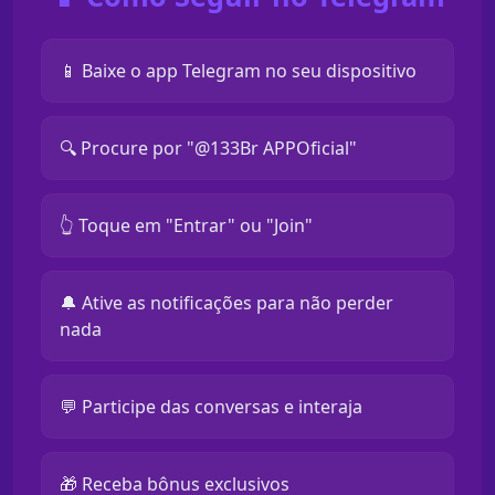
📱 Baixe o app Telegram no seu dispositivo
🔍 Procure por "@133Br APPOficial"
👆 Toque em "Entrar" ou "Join"
🔔 Ative as notificações para não perder
nada
💬 Participe das conversas e interaja
🎁 Receba bônus exclusivos