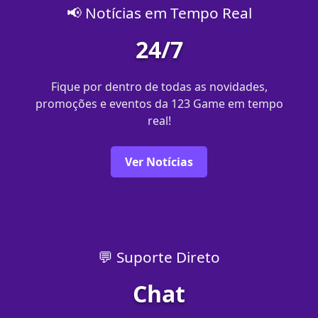
📢 Notícias em Tempo Real
24/7
Fique por dentro de todas as novidades,
promoções e eventos da 123 Game em tempo
real!
Ver Notícias
💬 Suporte Direto
Chat