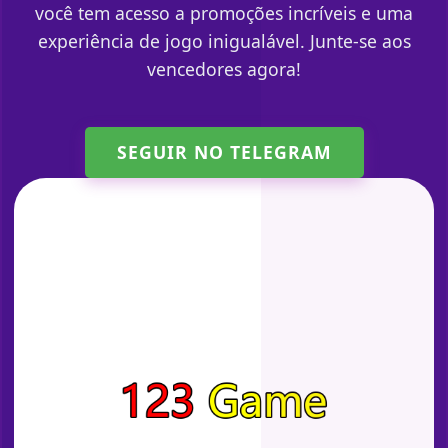
você tem acesso a promoções incríveis e uma
experiência de jogo inigualável. Junte-se aos
vencedores agora!
SEGUIR NO TELEGRAM