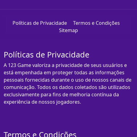
Políticas de Privacidade
Termos e Condições
Sitemap
Políticas de Privacidade
A 123 Game valoriza a privacidade de seus usuários e
está empenhada em proteger todas as informações
pessoais fornecidas durante o uso de nossos canais de
comunicação. Todos os dados coletados são utilizados
exclusivamente para fins de melhoria contínua da
experiência de nossos jogadores.
Termos e Condições