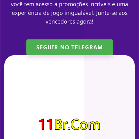
você tem acesso a promoções incríveis e uma
experiência de jogo inigualável. Junte-se aos
vencedores agora!
SEGUIR NO TELEGRAM