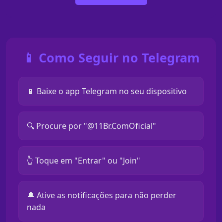
📱 Como Seguir no Telegram
📱 Baixe o app Telegram no seu dispositivo
🔍 Procure por "@11Br.ComOficial"
👆 Toque em "Entrar" ou "Join"
🔔 Ative as notificações para não perder
nada