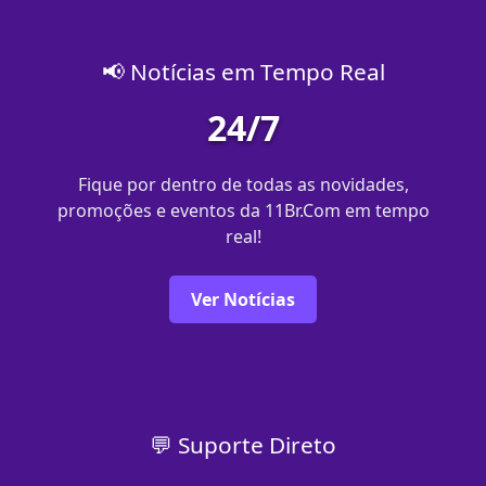
📢 Notícias em Tempo Real
24/7
Fique por dentro de todas as novidades,
promoções e eventos da 11Br.Com em tempo
real!
Ver Notícias
💬 Suporte Direto