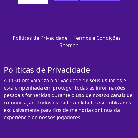
Políticas de Privacidade
Termos e Condições
Sitemap
Políticas de Privacidade
A 11Br.Com valoriza a privacidade de seus usuários e
está empenhada em proteger todas as informações
pessoais fornecidas durante o uso de nossos canais de
comunicação. Todos os dados coletados são utilizados
exclusivamente para fins de melhoria contínua da
experiência de nossos jogadores.