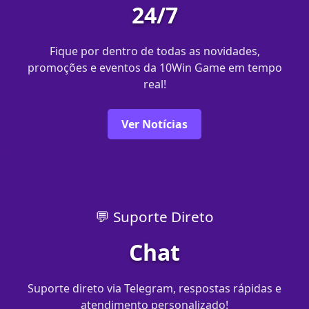
24/7
Fique por dentro de todas as novidades,
promoções e eventos da 10Win Game em tempo
real!
Ver Notícias
💬 Suporte Direto
Chat
Suporte direto via Telegram, respostas rápidas e
atendimento personalizado!