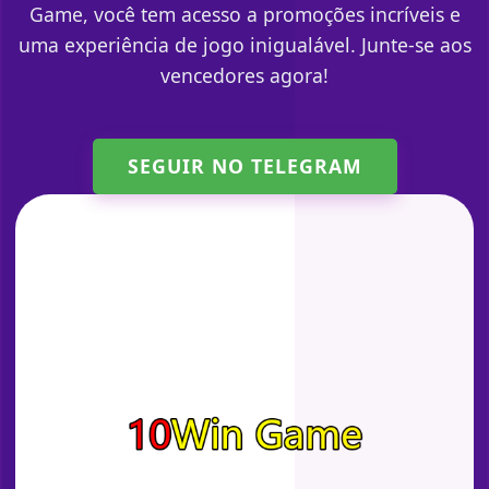
Game, você tem acesso a promoções incríveis e
uma experiência de jogo inigualável. Junte-se aos
vencedores agora!
SEGUIR NO TELEGRAM