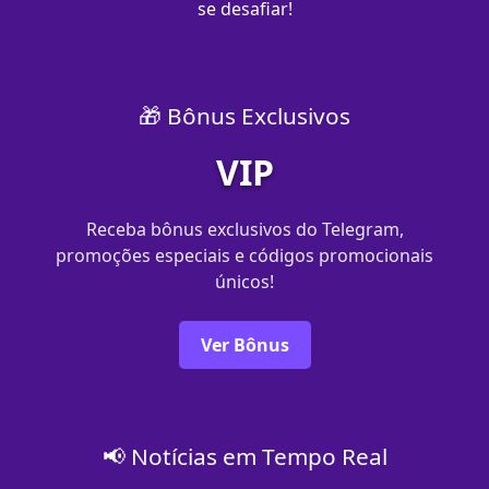
se desafiar!
🎁 Bônus Exclusivos
VIP
Receba bônus exclusivos do Telegram,
promoções especiais e códigos promocionais
únicos!
Ver Bônus
📢 Notícias em Tempo Real