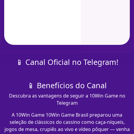
📱 Canal Oficial no Telegram!
📱 Benefícios do Canal
Descubra as vantagens de seguir a 10Win Game no
Telegram
A 10Win Game 10Win Game Brasil preparou uma
seleção de clássicos do cassino como caça-níqueis,
jogos de mesa, crupiês ao vivo e vídeo pôquer — venha