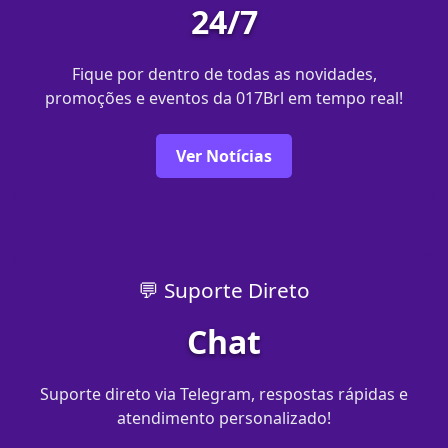
24/7
Fique por dentro de todas as novidades,
promoções e eventos da 017Brl em tempo real!
Ver Notícias
💬 Suporte Direto
Chat
Suporte direto via Telegram, respostas rápidas e
atendimento personalizado!