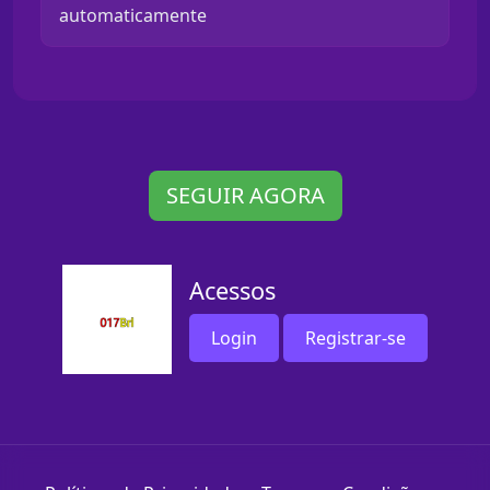
automaticamente
SEGUIR AGORA
Acessos
Login
Registrar-se