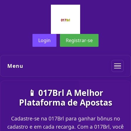
Login
Registrar-se
Menu
📱 017Brl A Melhor
Plataforma de Apostas
Cadastre-se na 017Brl para ganhar bônus no
cadastro e em cada recarga. Com a 017Brl, você