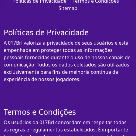
Políticas de Privacidade
Termos e Condições
Sitemap
Políticas de Privacidade
A 017Brl valoriza a privacidade de seus usuários e está
empenhada em proteger todas as informações
pessoais fornecidas durante o uso de nossos canais de
comunicação. Todos os dados coletados são utilizados
exclusivamente para fins de melhoria contínua da
experiência de nossos jogadores.
Termos e Condições
Os usuários da 017Brl concordam em respeitar todas
as regras e regulamentos estabelecidos. É importante