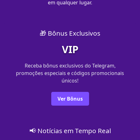
em qualquer lugar.
🎁 Bônus Exclusivos
VIP
Receba bônus exclusivos do Telegram,
promoções especiais e códigos promocionais
únicos!
Ver Bônus
📢 Notícias em Tempo Real