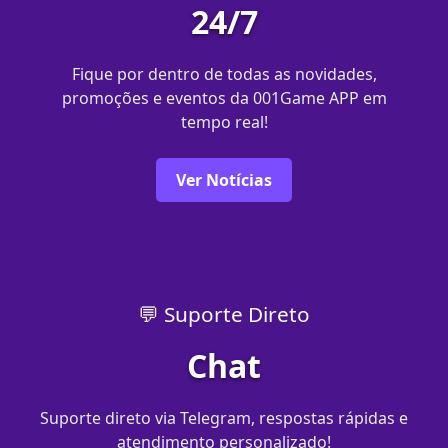
24/7
Fique por dentro de todas as novidades,
promoções e eventos da 001Game APP em
tempo real!
Ver Notícias
💬 Suporte Direto
Chat
Suporte direto via Telegram, respostas rápidas e
atendimento personalizado!