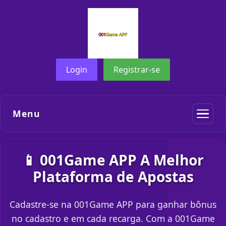
Login
Registrar-se
Menu
📱 001Game APP A Melhor
Plataforma de Apostas
Cadastre-se na 001Game APP para ganhar bônus
no cadastro e em cada recarga. Com a 001Game