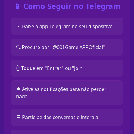
📱 Como Seguir no Telegram
📱 Baixe o app Telegram no seu dispositivo
🔍 Procure por "@001Game APPOficial"
👆 Toque em "Entrar" ou "Join"
🔔 Ative as notificações para não perder
nada
💬 Participe das conversas e interaja