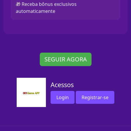
🎁 Receba bônus exclusivos
automaticamente
SEGUIR AGORA
Acessos
Login
Registrar-se