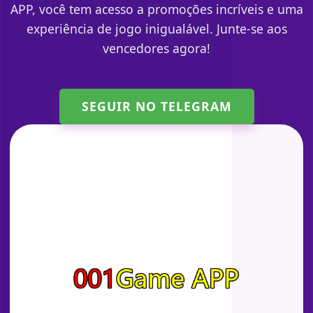
APP, você tem acesso a promoções incríveis e uma
experiência de jogo inigualável. Junte-se aos
vencedores agora!
SEGUIR NO TELEGRAM