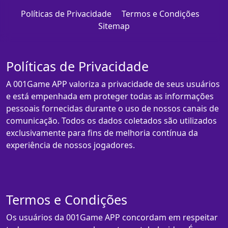
Políticas de Privacidade
Termos e Condições
Sitemap
Políticas de Privacidade
A 001Game APP valoriza a privacidade de seus usuários
e está empenhada em proteger todas as informações
pessoais fornecidas durante o uso de nossos canais de
comunicação. Todos os dados coletados são utilizados
exclusivamente para fins de melhoria contínua da
experiência de nossos jogadores.
Termos e Condições
Os usuários da 001Game APP concordam em respeitar